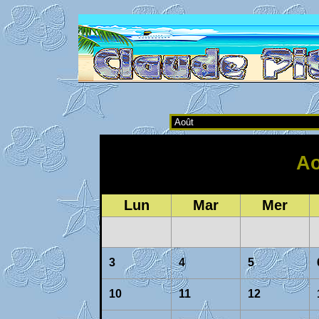
Ao
Lun
Mar
Mer
3
4
5
10
11
12